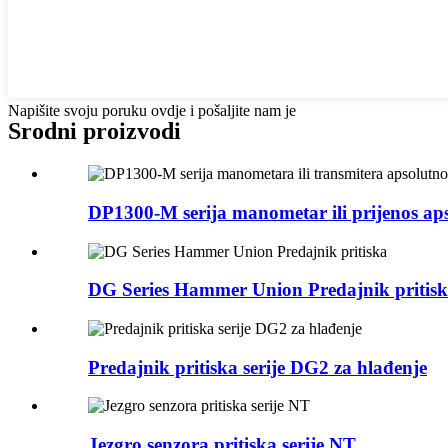
Napišite svoju poruku ovdje i pošaljite nam je
Srodni proizvodi
DP1300-M serija manometar ili prijenos aps
DG Series Hammer Union Predajnik pritis
Predajnik pritiska serije DG2 za hlađenje
Jezgro senzora pritiska serije NT