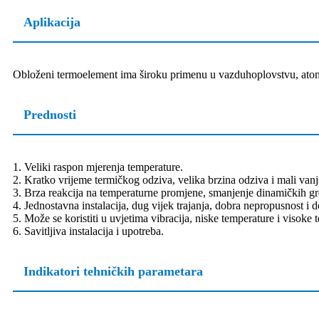
Aplikacija
Obloženi termoelement ima široku primenu u vazduhoplovstvu, atomsko
Prednosti
1. Veliki raspon mjerenja temperature.
2. Kratko vrijeme termičkog odziva, velika brzina odziva i mali vanj
3. Brza reakcija na temperaturne promjene, smanjenje dinamičkih gr
4. Jednostavna instalacija, dug vijek trajanja, dobra nepropusnost i
5. Može se koristiti u uvjetima vibracija, niske temperature i visoke 
6. Savitljiva instalacija i upotreba.
Indikatori tehničkih parametara