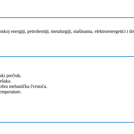
j energiji, petrohemiji, metalurgiji, mašinama, elektroenergetici i d
ski prečnik.
ešaka.
 dobra mehanička čvrstoća.
temperature.