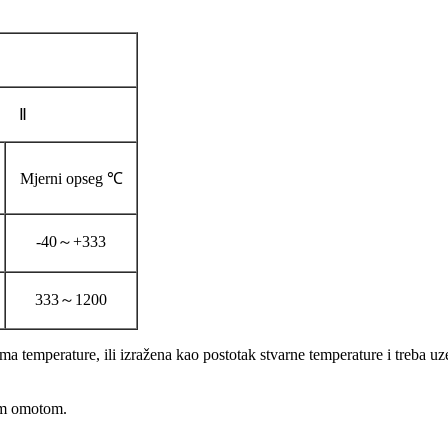
Ⅱ
Mjerni opseg ℃
-40～+333
333～1200
a temperature, ili izražena kao postotak stvarne temperature i treba uze
nim omotom.